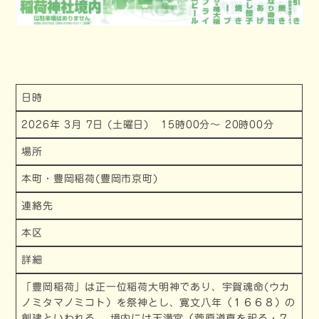
日時
2026年 3月 7日 (土曜日) 15時00分～ 20時00分
場所
本町・豊岡稲荷(豊岡市京町)
連絡先
本区
詳細
「豊岡稲荷」は正一位稲荷大明神であり、宇賀魂命(ウカ
ノミタマノミコト）を祭神とし、寛文八年（１６６８）の
創建といわれる。 境内には天満宮（菅原道真を祀る・７